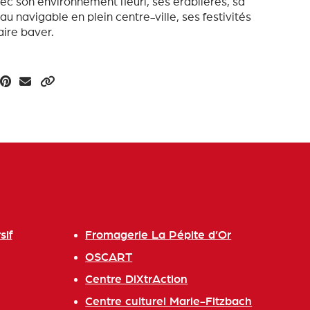
vec son environnement fleuri, ses érablières, sa
au navigable en plein centre-ville, ses festivités
aire baver.
sif
Fromagerie La Pépite d’Or
OSCART
Centre DiXtrAction
Centre culturel Marie-Fitzbach