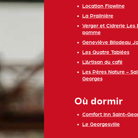
Location Flowline
La Pralinière
Verger et Cidrerie Les 
pomme
Geneviève Bilodeau Joa
Les Quatre Tablées
L'Artisan du café
Les Pères Nature - Sai
Georges
Où dormir
Comfort Inn Saint-Geo
Le Georgesville