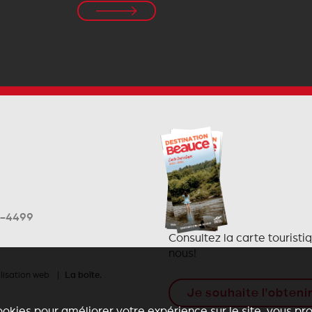
6-4499
Consultez la carte touristi
nous!
alisation web |
La boîte.
Je souhaite l'obteni
ookies pour améliorer votre expérience sur le site, vous p