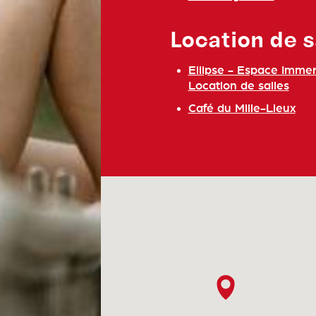
Location de s
Ellipse - Espace Immers
Location de salles
Café du Mille-Lieux