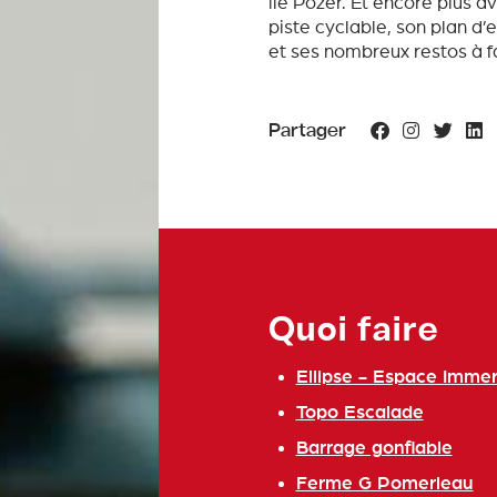
île Pozer. Et encore plus a
piste cyclable, son plan d’e
et ses nombreux restos à f
Partager
Quoi faire
Ellipse - Espace Immer
Topo Escalade
Barrage gonflable
Ferme G Pomerleau