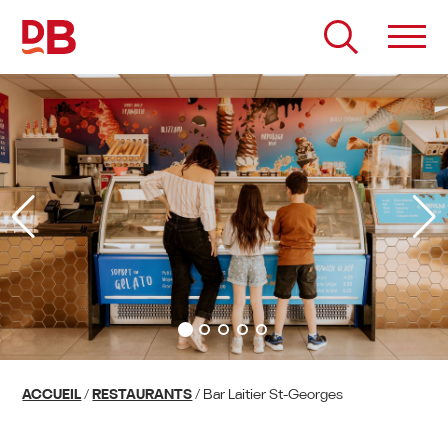
Passer
au
contenu
ACCUEIL
/
RESTAURANTS
/
Bar Laitier St-Georges