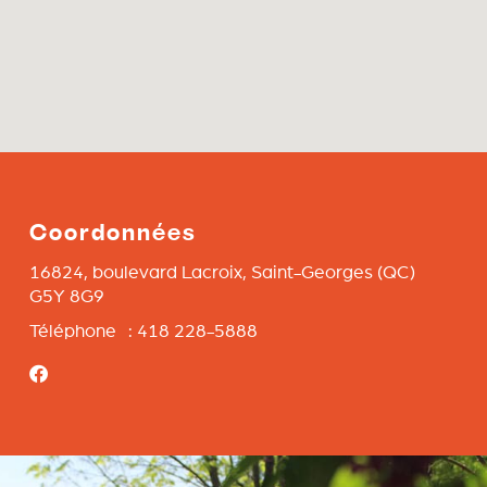
Coordonnées
16824, boulevard Lacroix,
Saint-Georges
(QC)
G5Y 8G9
Téléphone : 418 228-5888