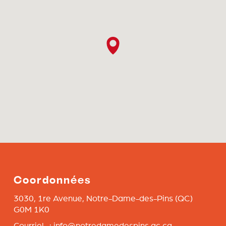
Coordonnées
3030, 1re Avenue,
Notre-Dame-des-Pins
(QC)
G0M 1K0
Courriel :
info@notredamedespins.qc.ca