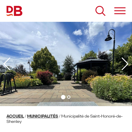
Passer
au
contenu
ACCUEIL
/
MUNICIPALITÉS
/
Municipalité de Saint-Honoré-de-
Shenley