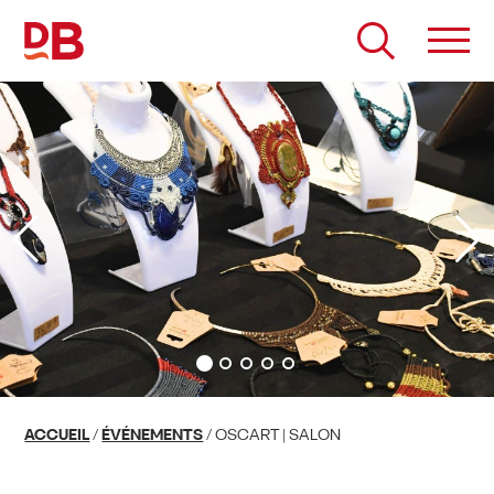
Passer
au
contenu
ACCUEIL
/
ÉVÉNEMENTS
/
OSCART | SALON