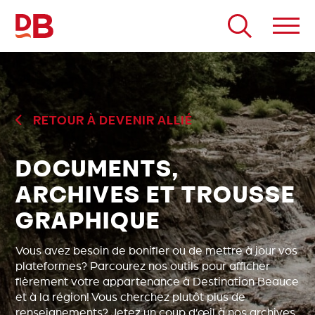
Passer
au
contenu
RETOUR À DEVENIR ALLIÉ
DOCUMENTS,
ARCHIVES ET TROUSSE
GRAPHIQUE
Vous avez besoin de bonifier ou de mettre à jour vos
plateformes? Parcourez nos outils pour afficher
fièrement votre appartenance à Destination Beauce
et à la région! Vous cherchez plutôt plus de
renseignements? Jetez un coup d’œil à nos archives.